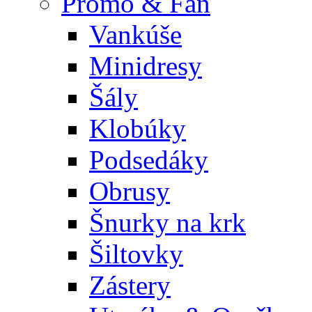
Promo & Fan
Vankúše
Minidresy
Šály
Klobúky
Podsedáky
Obrusy
Šnurky na krk
Šiltovky
Zástery