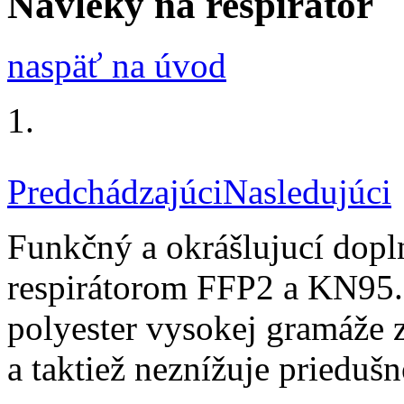
Návleky na respirátor
naspäť na úvod
Predchádzajúci
Nasledujúci
Funkčný a okrášlujucí dop
respirátorom FFP2 a KN95.
polyester vysokej gramáže z
a taktiež neznížuje priedušn