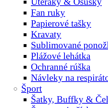
Uteráky & Osušky
Fan ruky
Papierové tašky
Kravaty
Sublimované ponož
Plážové lehátka
Ochranné rúška
Návleky na respirát
Šport
Šatky, Buffky & Če