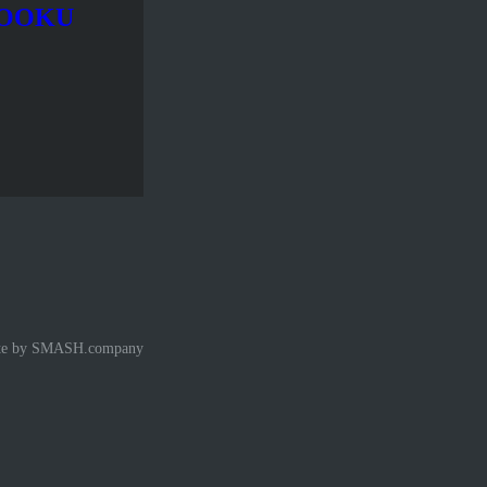
BOOKU
te by
SMASH.company