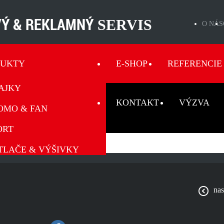
Ý & REKLAMNÝ
SERVIS
O NÁS
DUKTY
E-SHOP
REFERENCIE
AJKY
KONTAKT
VÝZVA
OMO & FAN
ORT
TLAČE & VÝŠIVKY
nas