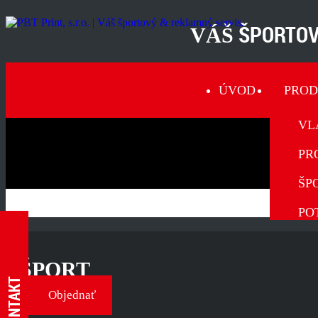
ŠPORTOV
VÁŠ
ÚVOD
PRO
VL
PR
ŠP
PO
ŠPORT
KONTAKT
Objednať