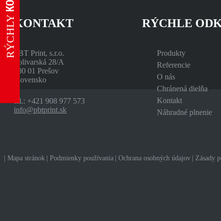
RÝCHLY
KONTAKT
RÝCHLE OD
PBT Print, s.r.o.
Produkty
Solivarská 28/A
Referencie
080 01 Prešov
O nás
Slovensko
Chránená dielňa
Kontakt
tel.:
+421 908 977 573
info@pbtprint.sk
Náhradné plnenie
Mapa stránok
Podmienky používania
Ochrana osobných údajov
Zásady p