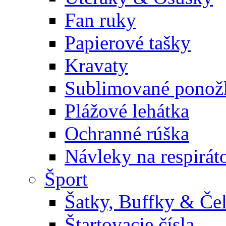
Fan ruky
Papierové tašky
Kravaty
Sublimované ponož
Plážové lehátka
Ochranné rúška
Návleky na respirát
Šport
Šatky, Buffky & Če
Štartovacie čísla