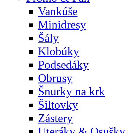
Vankúše
Minidresy
Šály
Klobúky
Podsedáky
Obrusy
Šnurky na krk
Šiltovky
Zástery
Uteráky & Osušky