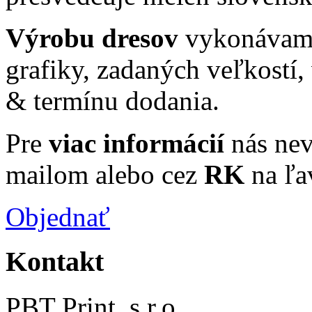
Výrobu dresov
vykonávame
grafiky, zadaných veľkostí,
& termínu dodania.
Pre
viac informácií
nás nev
mailom alebo cez
RK
na ľa
Objednať
Kontakt
PBT Print, s.r.o.