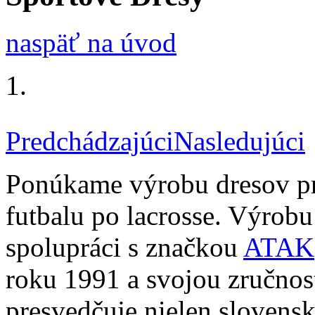
naspäť na úvod
Predchádzajúci
Nasledujúci
Ponúkame výrobu dresov pre
futbalu po lacrosse. Výrob
spolupráci s značkou
ATAK
roku 1991 a svojou zručno
presvedčuje nielen slovensk